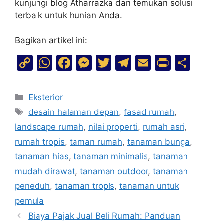
kunjungi blog Atharrazka dan temukan solusi
terbaik untuk hunian Anda.
Bagikan artikel ini:
C
W
F
M
T
T
E
Pr
S
o
h
a
e
w
el
m
in
h
p
at
c
s
itt
e
ai
t
ar
Eksterior
y
s
e
s
er
gr
l
e
desain halaman depan
,
fasad rumah
,
Li
A
b
e
a
landscape rumah
,
nilai properti
,
rumah asri
,
n
p
o
n
m
rumah tropis
,
taman rumah
,
tanaman bunga
,
k
p
o
g
tanaman hias
,
tanaman minimalis
,
tanaman
k
er
mudah dirawat
,
tanaman outdoor
,
tanaman
peneduh
,
tanaman tropis
,
tanaman untuk
pemula
Biaya Pajak Jual Beli Rumah: Panduan