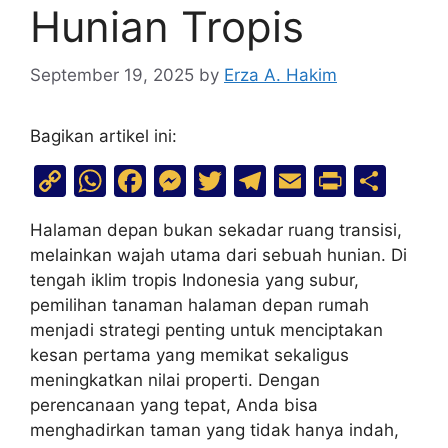
Hunian Tropis
September 19, 2025
by
Erza A. Hakim
Bagikan artikel ini:
C
W
F
M
T
T
E
Pr
S
o
h
a
e
w
el
m
in
h
Halaman depan bukan sekadar ruang transisi,
p
at
c
s
itt
e
ai
t
ar
melainkan wajah utama dari sebuah hunian. Di
y
s
e
s
er
gr
l
e
tengah iklim tropis Indonesia yang subur,
Li
A
b
e
a
pemilihan tanaman halaman depan rumah
menjadi strategi penting untuk menciptakan
n
p
o
n
m
kesan pertama yang memikat sekaligus
k
p
o
g
meningkatkan nilai properti. Dengan
k
er
perencanaan yang tepat, Anda bisa
menghadirkan taman yang tidak hanya indah,