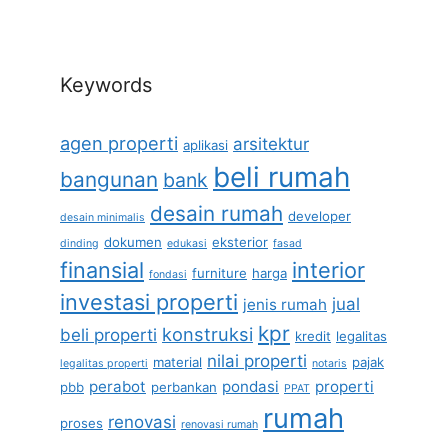
Keywords
agen properti
arsitektur
aplikasi
beli rumah
bangunan
bank
desain rumah
developer
desain minimalis
dokumen
eksterior
dinding
edukasi
fasad
finansial
interior
furniture
harga
fondasi
investasi properti
jual
jenis rumah
kpr
konstruksi
beli properti
kredit
legalitas
nilai properti
material
pajak
legalitas properti
notaris
perabot
pondasi
properti
pbb
perbankan
PPAT
rumah
renovasi
proses
renovasi rumah