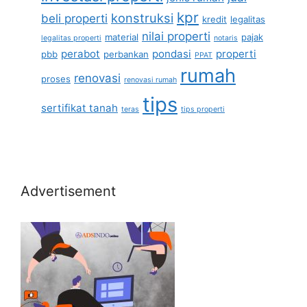
kpr
konstruksi
beli properti
kredit
legalitas
nilai properti
material
pajak
legalitas properti
notaris
perabot
pondasi
properti
pbb
perbankan
PPAT
rumah
renovasi
proses
renovasi rumah
tips
sertifikat tanah
teras
tips properti
Advertisement