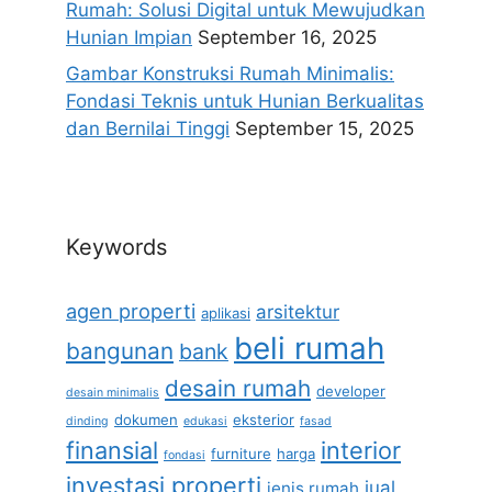
Rumah: Solusi Digital untuk Mewujudkan
Hunian Impian
September 16, 2025
Gambar Konstruksi Rumah Minimalis:
Fondasi Teknis untuk Hunian Berkualitas
dan Bernilai Tinggi
September 15, 2025
Keywords
agen properti
arsitektur
aplikasi
beli rumah
bangunan
bank
desain rumah
developer
desain minimalis
dokumen
eksterior
dinding
edukasi
fasad
finansial
interior
furniture
harga
fondasi
investasi properti
jual
jenis rumah