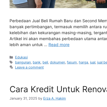
Perbedaan Jual Beli Rumah Baru dan Second Mem
banyak pertimbangan, termasuk memilih antara r
kelebihan dan kekurangan masing-masing, tergant
Artikel ini akan membahas perbedaan utama anta
lebih aman untuk …
Read more
Edukasi
bangunan
,
bank
,
beli
,
dokumen
,
fasum
,
harga
,
jual
,
jual b
Leave a comment
Cara Kredit Untuk Renov
January 31, 2025
by
Erza A. Hakim