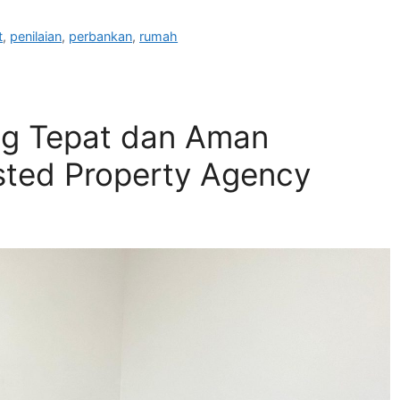
t
,
penilaian
,
perbankan
,
rumah
ng Tepat dan Aman
sted Property Agency