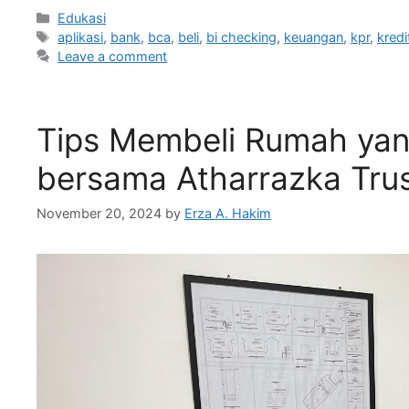
Edukasi
aplikasi
,
bank
,
bca
,
beli
,
bi checking
,
keuangan
,
kpr
,
kredi
Leave a comment
Tips Membeli Rumah ya
bersama Atharrazka Tru
November 20, 2024
by
Erza A. Hakim