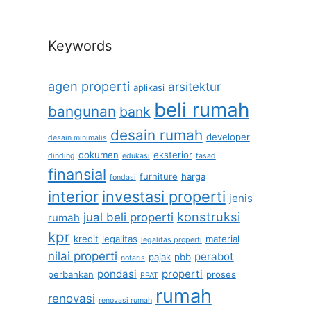
Keywords
agen properti
arsitektur
aplikasi
beli rumah
bangunan
bank
desain rumah
developer
desain minimalis
dokumen
eksterior
dinding
edukasi
fasad
finansial
furniture
harga
fondasi
interior
investasi properti
jenis
konstruksi
jual beli properti
rumah
kpr
kredit
legalitas
material
legalitas properti
nilai properti
perabot
pajak
pbb
notaris
pondasi
properti
perbankan
proses
PPAT
rumah
renovasi
renovasi rumah