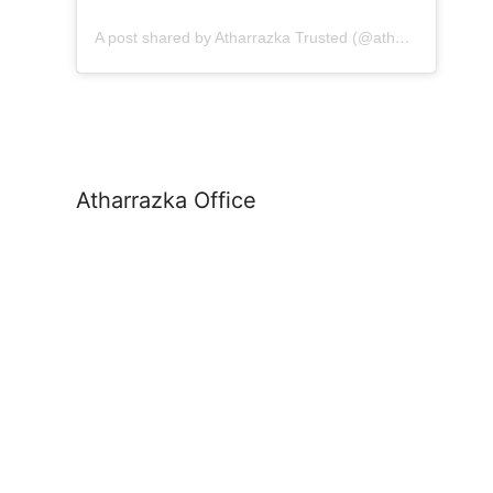
A post shared by Atharrazka Trusted (@atharrazka.agency)
Atharrazka Office