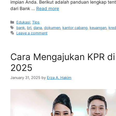
impian Anda. Berikut adalah panduan lengkap ten
dari Bank …
Read more
Edukasi
,
Tips
bank
,
bri
,
dana
,
dokumen
,
kantor cabang
,
keuangan
,
kred
Leave a comment
Cara Mengajukan KPR di
2025
January 31, 2025
by
Erza A. Hakim