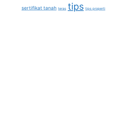
tips
sertifikat tanah
teras
tips properti