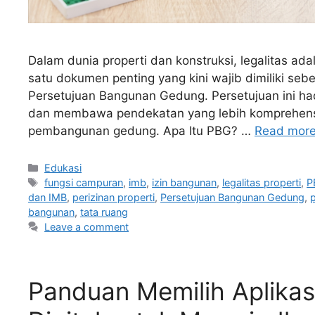
Dalam dunia properti dan konstruksi, legalitas ad
satu dokumen penting yang kini wajib dimiliki s
Persetujuan Bangunan Gedung. Persetujuan ini had
dan membawa pendekatan yang lebih komprehens
pembangunan gedung. Apa Itu PBG? …
Read mor
Edukasi
fungsi campuran
,
imb
,
izin bangunan
,
legalitas properti
,
P
dan IMB
,
perizinan properti
,
Persetujuan Bangunan Gedung
,
p
bangunan
,
tata ruang
Leave a comment
Panduan Memilih Aplikas