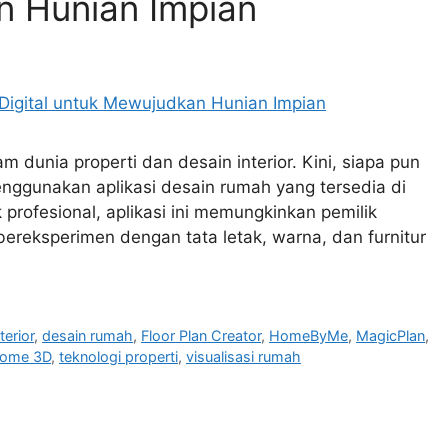
n Hunian Impian
 dunia properti dan desain interior. Kini, siapa pun
ggunakan aplikasi desain rumah yang tersedia di
k profesional, aplikasi ini memungkinkan pemilik
bereksperimen dengan tata letak, warna, dan furnitur
terior
,
desain rumah
,
Floor Plan Creator
,
HomeByMe
,
MagicPlan
,
Home 3D
,
teknologi properti
,
visualisasi rumah