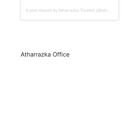
A post shared by Atharrazka Trusted (@atharrazka.agency)
Atharrazka Office