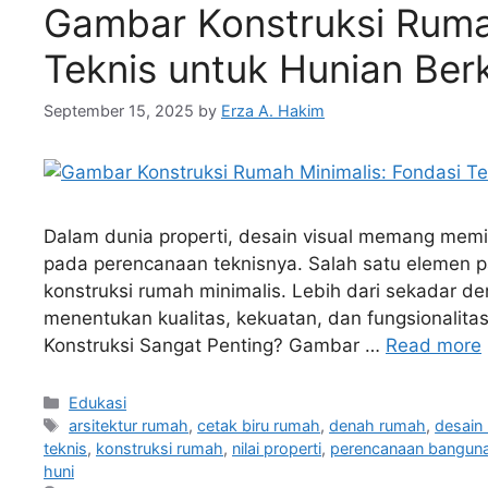
Gambar Konstruksi Ruma
Teknis untuk Hunian Berk
September 15, 2025
by
Erza A. Hakim
Dalam dunia properti, desain visual memang memika
pada perencanaan teknisnya. Salah satu elemen pa
konstruksi rumah minimalis. Lebih dari sekadar d
menentukan kualitas, kekuatan, dan fungsionalit
Konstruksi Sangat Penting? Gambar …
Read more
Edukasi
arsitektur rumah
,
cetak biru rumah
,
denah rumah
,
desain 
teknis
,
konstruksi rumah
,
nilai properti
,
perencanaan bangun
huni