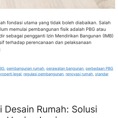
alah fondasi utama yang tidak boleh diabaikan. Salah
ebelum memulai pembangunan fisik adalah PBG atau
ir sebagai pengganti Izin Mendirikan Bangunan (IMB)
if terhadap perencanaan dan pelaksanaan
e
BG
,
pembangunan rumah
,
perawatan bangunan
,
perbedaan PBG
roperti legal
,
regulasi pembangunan
,
renovasi rumah
,
standar
i Desain Rumah: Solusi