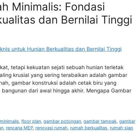
h Minimalis: Fondasi
ualitas dan Bernilai Tinggi
t, tetapi kekuatan sejati sebuah hunian terletak
ling krusial yang sering terabaikan adalah gambar
enah, gambar konstruksi adalah cetak biru yang
as bangunan dari awal hingga akhir. Mengapa Gambar
minimalis
,
floor plan
,
gambar potongan
,
gambar tampak
,
gambar
an
,
rencana MEP
,
renovasi rumah
,
rumah berkualitas
,
rumah siap