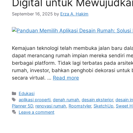
Digital untuk Mewujudka
September 16, 2025
by
Erza A. Hakim
Kemajuan teknologi telah membuka jalan baru dalam
dapat merancang rumah impian mereka sendiri men
berbagai platform. Tidak lagi terbatas pada arsite
rumah, investor, bahkan penghobi dekorasi untuk 
secara virtual. …
Read more
Edukasi
aplikasi properti
,
denah rumah
,
desain eksterior
,
desain in
Planner 5D
,
renovasi rumah
,
Roomstyler
,
SketchUp
,
Sweet 
Leave a comment