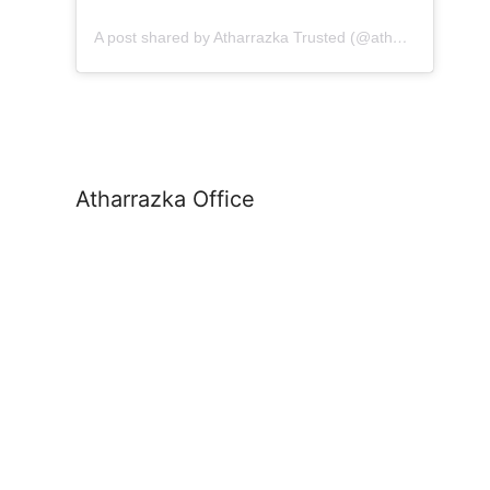
A post shared by Atharrazka Trusted (@atharrazka.agency)
Atharrazka Office