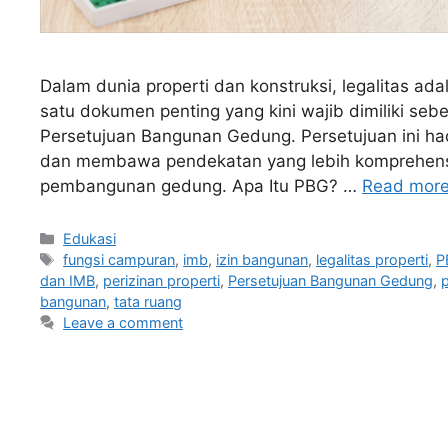
Dalam dunia properti dan konstruksi, legalitas ad
satu dokumen penting yang kini wajib dimiliki s
Persetujuan Bangunan Gedung. Persetujuan ini had
dan membawa pendekatan yang lebih komprehens
pembangunan gedung. Apa Itu PBG? …
Read mor
Edukasi
fungsi campuran
,
imb
,
izin bangunan
,
legalitas properti
,
P
dan IMB
,
perizinan properti
,
Persetujuan Bangunan Gedung
,
p
bangunan
,
tata ruang
Leave a comment