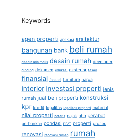
Keywords
agen properti
arsitektur
aplikasi
beli rumah
bangunan
bank
desain rumah
developer
desain minimalis
dokumen
eksterior
dinding
edukasi
fasad
finansial
furniture
harga
fondasi
interior
investasi properti
jenis
konstruksi
jual beli properti
rumah
kpr
kredit
legalitas
material
legalitas properti
nilai properti
perabot
pajak
pbb
notaris
pondasi
properti
perbankan
proses
PPAT
rumah
renovasi
renovasi rumah