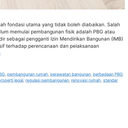
alah fondasi utama yang tidak boleh diabaikan. Salah
ebelum memulai pembangunan fisik adalah PBG atau
ir sebagai pengganti Izin Mendirikan Bangunan (IMB)
if terhadap perencanaan dan pelaksanaan
e
BG
,
pembangunan rumah
,
perawatan bangunan
,
perbedaan PBG
roperti legal
,
regulasi pembangunan
,
renovasi rumah
,
standar