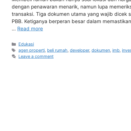
dengan penawaran menarik, namun lupa memerik
transaksi. Tiga dokumen utama yang wajib dicek 
PBB. Ketiganya berperan besar dalam memastikan p
…
Read more
Edukasi
agen properti
,
beli rumah
,
developer
,
dokumen
,
imb
,
inve
Leave a comment