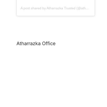
A post shared by Atharrazka Trusted (@atharrazka.agency)
Atharrazka Office