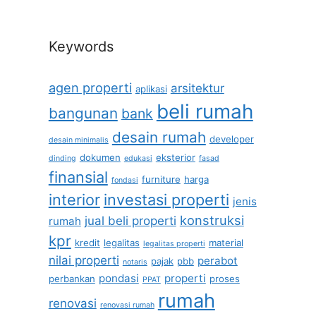
Keywords
agen properti
arsitektur
aplikasi
beli rumah
bangunan
bank
desain rumah
developer
desain minimalis
dokumen
eksterior
dinding
edukasi
fasad
finansial
furniture
harga
fondasi
interior
investasi properti
jenis
konstruksi
jual beli properti
rumah
kpr
kredit
legalitas
material
legalitas properti
nilai properti
perabot
pajak
pbb
notaris
pondasi
properti
perbankan
proses
PPAT
rumah
renovasi
renovasi rumah