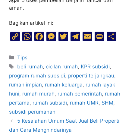
agar proses pembelian berjalan lancar dan
aman.
Bagikan artikel ini:
C
W
F
M
T
T
E
Pr
S
o
h
a
e
w
el
m
in
h
p
at
c
s
itt
e
ai
t
ar
Tips
y
s
e
s
er
gr
l
e
beli rumah
,
cicilan rumah
,
KPR subsidi
,
Li
A
b
e
a
program rumah subsidi
,
properti terjangkau
,
n
p
o
n
m
rumah impian
,
rumah keluarga
,
rumah layak
k
p
o
g
huni
,
rumah murah
,
rumah pemerintah
,
rumah
k
er
pertama
,
rumah subsidi
,
rumah UMR
,
SHM
,
subsidi perumahan
5 Kesalahan Umum Saat Jual Beli Properti
dan Cara Menghindarinya