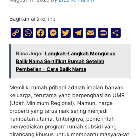
Bagikan artikel ini:
C
W
F
M
T
T
E
Pr
S
o
h
a
e
w
el
m
in
h
p
at
c
s
itt
e
ai
t
ar
Baca Juga:
Langkah-Langkah Mengurus
y
s
e
s
er
gr
l
e
Balik Nama Sertifikat Rumah Setelah
Pembelian - Cara Balik Nama
Li
A
b
e
a
n
p
o
n
m
Memiliki rumah pribadi adalah impian banyak
k
p
o
g
keluarga, terutama yang berpenghasilan UMR
k
er
(Upah Minimum Regional). Namun, harga
properti yang terus naik sering menjadi
hambatan utama. Untungnya, pemerintah
menyediakan program rumah subsidi yang
dirancang khusus untuk membantu masyarakat