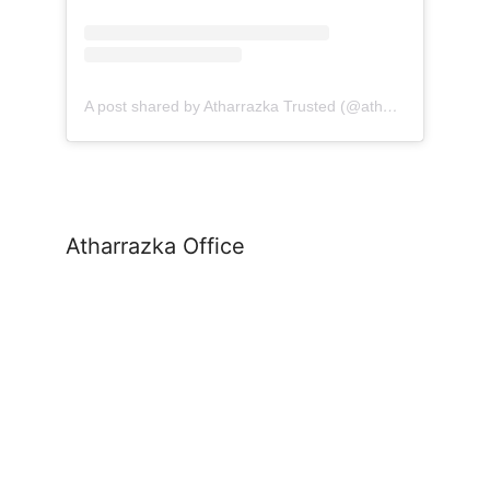
A post shared by Atharrazka Trusted (@atharrazka.agency)
Atharrazka Office