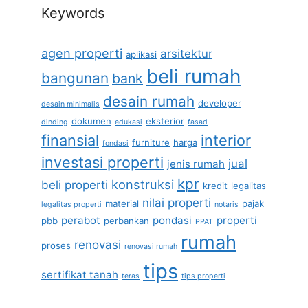
Keywords
agen properti
arsitektur
aplikasi
beli rumah
bangunan
bank
desain rumah
developer
desain minimalis
dokumen
eksterior
dinding
edukasi
fasad
finansial
interior
furniture
harga
fondasi
investasi properti
jual
jenis rumah
kpr
konstruksi
beli properti
kredit
legalitas
nilai properti
material
pajak
legalitas properti
notaris
perabot
pondasi
properti
pbb
perbankan
PPAT
rumah
renovasi
proses
renovasi rumah
tips
sertifikat tanah
teras
tips properti