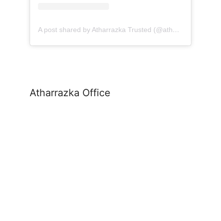
A post shared by Atharrazka Trusted (@atharrazka.agency)
Atharrazka Office