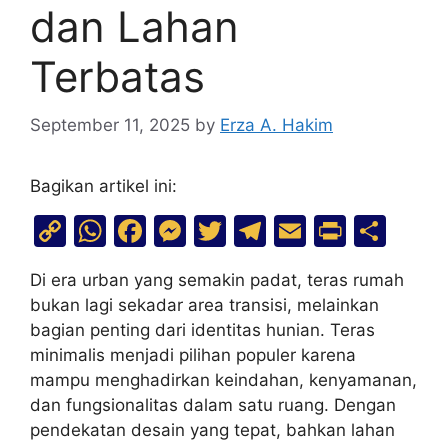
dan Lahan
Terbatas
September 11, 2025
by
Erza A. Hakim
Bagikan artikel ini:
C
W
F
M
T
T
E
Pr
S
o
h
a
e
w
el
m
in
h
Di era urban yang semakin padat, teras rumah
p
at
c
s
itt
e
ai
t
ar
bukan lagi sekadar area transisi, melainkan
y
s
e
s
er
gr
l
e
bagian penting dari identitas hunian. Teras
Li
A
b
e
a
minimalis menjadi pilihan populer karena
mampu menghadirkan keindahan, kenyamanan,
n
p
o
n
m
dan fungsionalitas dalam satu ruang. Dengan
k
p
o
g
pendekatan desain yang tepat, bahkan lahan