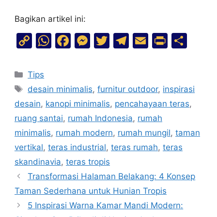
Bagikan artikel ini:
C
W
F
M
T
T
E
Pr
S
o
h
a
e
w
el
m
in
h
p
at
c
s
itt
e
ai
t
ar
Tips
y
s
e
s
er
gr
l
e
desain minimalis
,
furnitur outdoor
,
inspirasi
Li
A
b
e
a
desain
,
kanopi minimalis
,
pencahayaan teras
,
n
p
o
n
m
ruang santai
,
rumah Indonesia
,
rumah
k
p
o
g
minimalis
,
rumah modern
,
rumah mungil
,
taman
k
er
vertikal
,
teras industrial
,
teras rumah
,
teras
skandinavia
,
teras tropis
Transformasi Halaman Belakang: 4 Konsep
Taman Sederhana untuk Hunian Tropis
5 Inspirasi Warna Kamar Mandi Modern: