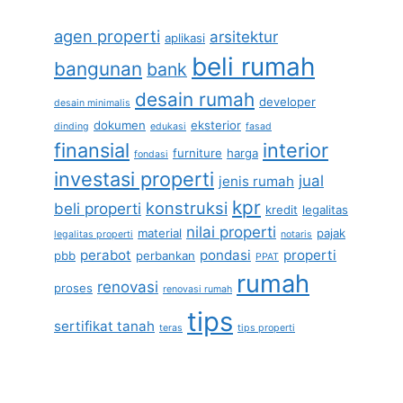
agen properti
arsitektur
aplikasi
beli rumah
bangunan
bank
desain rumah
developer
desain minimalis
dokumen
eksterior
dinding
edukasi
fasad
finansial
interior
furniture
harga
fondasi
investasi properti
jual
jenis rumah
kpr
konstruksi
beli properti
kredit
legalitas
nilai properti
material
pajak
legalitas properti
notaris
perabot
pondasi
properti
pbb
perbankan
PPAT
rumah
renovasi
proses
renovasi rumah
tips
sertifikat tanah
teras
tips properti