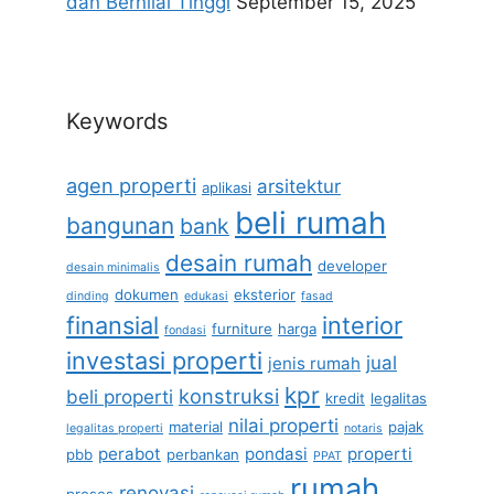
dan Bernilai Tinggi
September 15, 2025
Keywords
agen properti
arsitektur
aplikasi
beli rumah
bangunan
bank
desain rumah
developer
desain minimalis
dokumen
eksterior
dinding
edukasi
fasad
finansial
interior
furniture
harga
fondasi
investasi properti
jual
jenis rumah
kpr
konstruksi
beli properti
kredit
legalitas
nilai properti
material
pajak
legalitas properti
notaris
perabot
pondasi
properti
pbb
perbankan
PPAT
rumah
renovasi