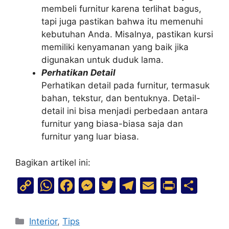
membeli furnitur karena terlihat bagus,
tapi juga pastikan bahwa itu memenuhi
kebutuhan Anda. Misalnya, pastikan kursi
memiliki kenyamanan yang baik jika
digunakan untuk duduk lama.
Perhatikan Detail
Perhatikan detail pada furnitur, termasuk
bahan, tekstur, dan bentuknya. Detail-
detail ini bisa menjadi perbedaan antara
furnitur yang biasa-biasa saja dan
furnitur yang luar biasa.
Bagikan artikel ini:
C
W
F
M
T
T
E
Pr
S
o
h
a
e
w
el
m
in
h
p
at
c
s
itt
e
ai
t
ar
Interior
,
Tips