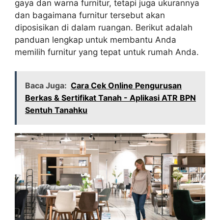
gaya dan warna furnitur, tetapi juga ukurannya
n
p
o
n
m
dan bagaimana furnitur tersebut akan
k
p
o
g
diposisikan di dalam ruangan. Berikut adalah
k
er
panduan lengkap untuk membantu Anda
memilih furnitur yang tepat untuk rumah Anda.
Baca Juga:
Cara Cek Online Pengurusan
Berkas & Sertifikat Tanah - Aplikasi ATR BPN
Sentuh Tanahku