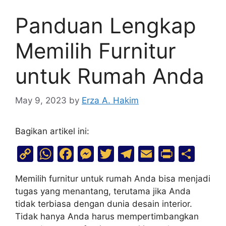
Panduan Lengkap
Memilih Furnitur
untuk Rumah Anda
May 9, 2023
by
Erza A. Hakim
Bagikan artikel ini:
C
W
F
M
T
T
E
Pr
S
o
h
a
e
w
el
m
in
h
Memilih furnitur untuk rumah Anda bisa menjadi
p
at
c
s
itt
e
ai
t
ar
tugas yang menantang, terutama jika Anda
y
s
e
s
er
gr
l
e
tidak terbiasa dengan dunia desain interior.
Li
A
b
e
a
Tidak hanya Anda harus mempertimbangkan