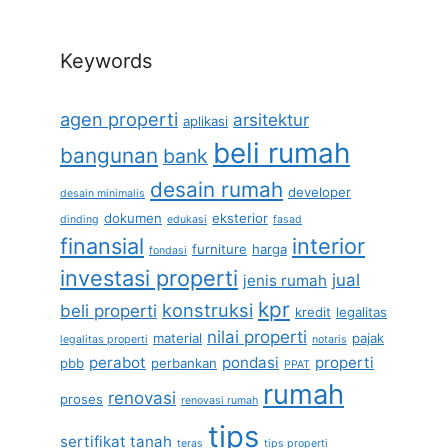
Keywords
agen properti
arsitektur
aplikasi
beli rumah
bangunan
bank
desain rumah
developer
desain minimalis
dokumen
eksterior
dinding
edukasi
fasad
finansial
interior
furniture
harga
fondasi
investasi properti
jual
jenis rumah
kpr
konstruksi
beli properti
kredit
legalitas
nilai properti
material
pajak
legalitas properti
notaris
perabot
pondasi
properti
pbb
perbankan
PPAT
rumah
renovasi
proses
renovasi rumah
tips
sertifikat tanah
teras
tips properti