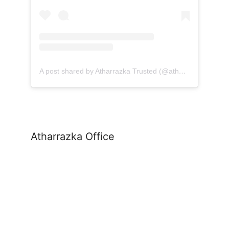
A post shared by Atharrazka Trusted (@atharrazka.agency)
Atharrazka Office