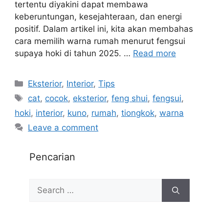
tertentu diyakini dapat membawa
keberuntungan, kesejahteraan, dan energi
positif. Dalam artikel ini, kita akan membahas
cara memilih warna rumah menurut fengsui
supaya hoki di tahun 2025. …
Read more
Eksterior
,
Interior
,
Tips
cat
,
cocok
,
eksterior
,
feng shui
,
fengsui
,
hoki
,
interior
,
kuno
,
rumah
,
tiongkok
,
warna
Leave a comment
Pencarian