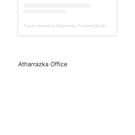
A post shared by Atharrazka Trusted (@atharrazka.agency)
Atharrazka Office