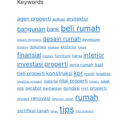
Keywords
agen properti
arsitektur
aplikasi
beli rumah
bangunan
bank
desain rumah
developer
desain minimalis
dokumen
eksterior
dinding
edukasi
fasad
finansial
interior
furniture
harga
fondasi
investasi properti
jual
jenis rumah
kpr
konstruksi
beli properti
kredit
legalitas
nilai properti
material
pajak
legalitas properti
notaris
perabot
pondasi
properti
pbb
perbankan
PPAT
rumah
renovasi
proses
renovasi rumah
tips
sertifikat tanah
teras
tips properti