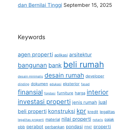
dan Bernilai Tinggi
September 15, 2025
Keywords
agen properti
arsitektur
aplikasi
beli rumah
bangunan
bank
desain rumah
developer
desain minimalis
dokumen
eksterior
dinding
edukasi
fasad
finansial
interior
furniture
harga
fondasi
investasi properti
jual
jenis rumah
kpr
konstruksi
beli properti
kredit
legalitas
nilai properti
material
pajak
legalitas properti
notaris
perabot
pondasi
properti
pbb
perbankan
PPAT