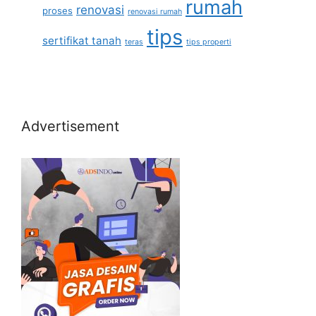
rumah
renovasi
proses
renovasi rumah
tips
sertifikat tanah
teras
tips properti
Advertisement