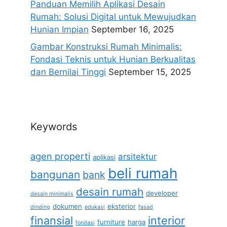
Panduan Memilih Aplikasi Desain
Rumah: Solusi Digital untuk Mewujudkan
Hunian Impian
September 16, 2025
Gambar Konstruksi Rumah Minimalis:
Fondasi Teknis untuk Hunian Berkualitas
dan Bernilai Tinggi
September 15, 2025
Keywords
agen properti
arsitektur
aplikasi
beli rumah
bangunan
bank
desain rumah
developer
desain minimalis
dokumen
eksterior
dinding
edukasi
fasad
finansial
interior
furniture
harga
fondasi