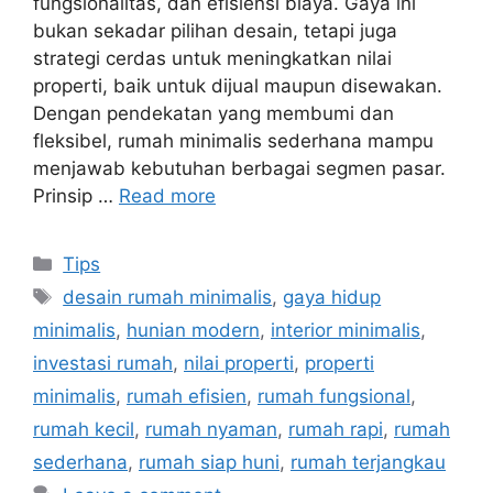
fungsionalitas, dan efisiensi biaya. Gaya ini
bukan sekadar pilihan desain, tetapi juga
strategi cerdas untuk meningkatkan nilai
properti, baik untuk dijual maupun disewakan.
Dengan pendekatan yang membumi dan
fleksibel, rumah minimalis sederhana mampu
menjawab kebutuhan berbagai segmen pasar.
Prinsip …
Read more
Tips
desain rumah minimalis
,
gaya hidup
minimalis
,
hunian modern
,
interior minimalis
,
investasi rumah
,
nilai properti
,
properti
minimalis
,
rumah efisien
,
rumah fungsional
,
rumah kecil
,
rumah nyaman
,
rumah rapi
,
rumah
sederhana
,
rumah siap huni
,
rumah terjangkau