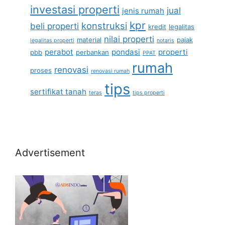
investasi properti
jual
jenis rumah
kpr
konstruksi
beli properti
kredit
legalitas
nilai properti
material
pajak
legalitas properti
notaris
perabot
pondasi
properti
pbb
perbankan
PPAT
rumah
renovasi
proses
renovasi rumah
tips
sertifikat tanah
teras
tips properti
Advertisement