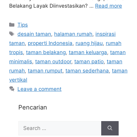
Belakang Layak Diinvestasikan? …
Read more
Tips
desain taman
,
halaman rumah
,
inspirasi
taman
,
properti Indonesia
,
ruang hijau
,
rumah
tropis
,
taman belakang
,
taman keluarga
,
taman
minimalis
,
taman outdoor
,
taman patio
,
taman
rumah
,
taman rumput
,
taman sederhana
,
taman
vertikal
Leave a comment
Pencarian