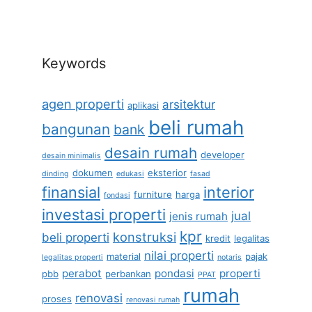
Keywords
agen properti
arsitektur
aplikasi
beli rumah
bangunan
bank
desain rumah
developer
desain minimalis
dokumen
eksterior
dinding
edukasi
fasad
finansial
interior
furniture
harga
fondasi
investasi properti
jual
jenis rumah
kpr
konstruksi
beli properti
kredit
legalitas
nilai properti
material
pajak
legalitas properti
notaris
perabot
pondasi
properti
pbb
perbankan
PPAT
rumah
renovasi
proses
renovasi rumah