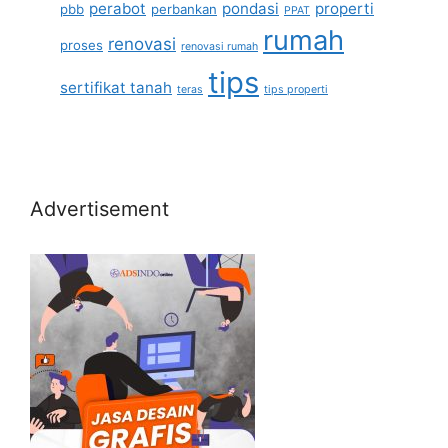
perabot
pondasi
properti
pbb
perbankan
PPAT
rumah
renovasi
proses
renovasi rumah
tips
sertifikat tanah
teras
tips properti
Advertisement