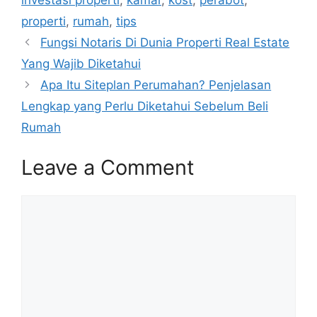
n
p
o
n
m
properti
,
rumah
,
tips
k
p
o
g
Fungsi Notaris Di Dunia Properti Real Estate
k
er
Yang Wajib Diketahui
Apa Itu Siteplan Perumahan? Penjelasan
Lengkap yang Perlu Diketahui Sebelum Beli
Rumah
Leave a Comment