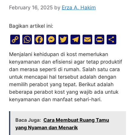
February 16, 2025
by
Erza A. Hakim
Bagikan artikel ini:
C
W
F
M
T
T
E
Pr
S
o
h
a
e
w
el
m
in
h
Menjalani kehidupan di kost memerlukan
p
at
c
s
itt
e
ai
t
ar
kenyamanan dan efisiensi agar tetap produktif
y
s
e
s
er
gr
l
e
dan merasa seperti di rumah. Salah satu cara
Li
A
b
e
a
untuk mencapai hal tersebut adalah dengan
memilih perabot yang tepat. Berikut adalah
n
p
o
n
m
beberapa perabot kost yang wajib ada untuk
k
p
o
g
kenyamanan dan manfaat sehari-hari.
k
er
Baca Juga:
Cara Membuat Ruang Tamu
yang Nyaman dan Menarik