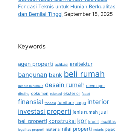
Fondasi Teknis untuk Hunian Berkualitas
dan Bernilai Tinggi
September 15, 2025
Keywords
agen properti
arsitektur
aplikasi
beli rumah
bangunan
bank
desain rumah
developer
desain minimalis
dokumen
eksterior
dinding
edukasi
fasad
finansial
interior
furniture
harga
fondasi
investasi properti
jual
jenis rumah
kpr
konstruksi
beli properti
kredit
legalitas
nilai properti
material
pajak
legalitas properti
notaris