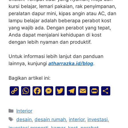
kursi belajar, lemari pakaian, rak penyimpanan,
peralatan dapur mini, kipas angin atau AC, dan
lampu belajar adalah beberapa perabot kost
yang wajib ada. Dengan perabot yang tepat,
Anda dapat menjalani kehidupan di kost
dengan lebih nyaman dan produktif.
Untuk informasi lebih lanjut dan panduan
lainnya, kunjungi
atharrazka.id/blog
.
Bagikan artikel ini:
C
W
F
M
T
T
E
Pr
S
o
h
a
e
w
el
m
in
h
p
at
c
s
itt
e
ai
t
ar
Interior
y
s
e
s
er
gr
l
e
desain
,
desain rumah
,
interior
,
investasi
,
Li
A
b
e
a
investasi properti
,
kamar
,
kost
,
perabot
,