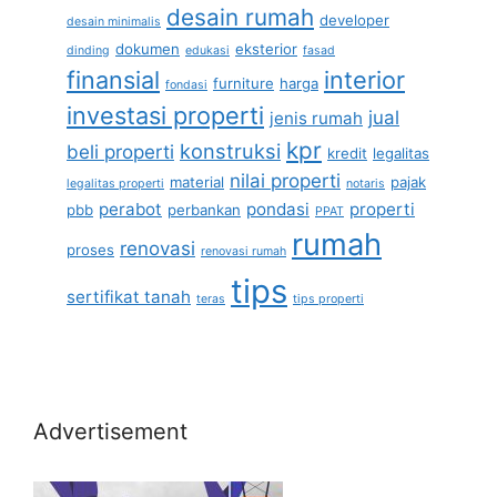
desain rumah
developer
desain minimalis
dokumen
eksterior
dinding
edukasi
fasad
finansial
interior
furniture
harga
fondasi
investasi properti
jual
jenis rumah
kpr
konstruksi
beli properti
kredit
legalitas
nilai properti
material
pajak
legalitas properti
notaris
perabot
pondasi
properti
pbb
perbankan
PPAT
rumah
renovasi
proses
renovasi rumah
tips
sertifikat tanah
teras
tips properti
Advertisement