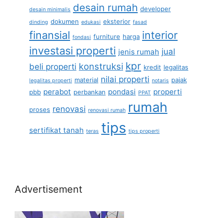
desain rumah
developer
desain minimalis
dokumen
eksterior
dinding
edukasi
fasad
finansial
interior
furniture
harga
fondasi
investasi properti
jual
jenis rumah
kpr
konstruksi
beli properti
kredit
legalitas
nilai properti
material
pajak
legalitas properti
notaris
perabot
pondasi
properti
pbb
perbankan
PPAT
rumah
renovasi
proses
renovasi rumah
tips
sertifikat tanah
teras
tips properti
Advertisement